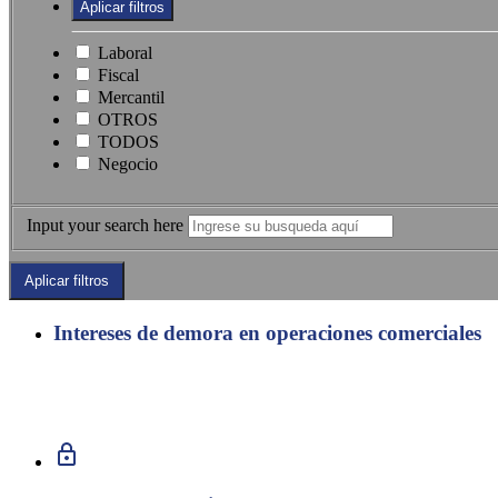
Laboral
Fiscal
Mercantil
OTROS
TODOS
Negocio
Input your search here
Intereses de demora en operaciones comerciales
Mercantil
Con esta herramienta podrá calcular los intereses de demora.