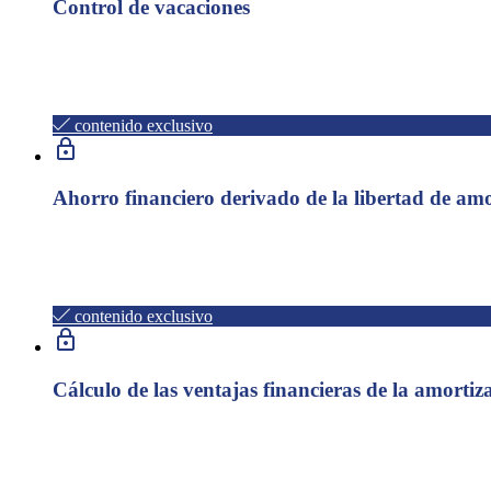
Control de vacaciones
Laboral
Con esta hoja de Excel podrá llevar un control de las vacacione
contenido exclusivo
Ahorro financiero derivado de la libertad de amo
Fiscal
La libertad de amortización supone ahorros financieros importa
contenido exclusivo
Cálculo de las ventajas financieras de la amortiz
Fiscal
Calcule la amortización degresiva aplicable a un activo y verifi