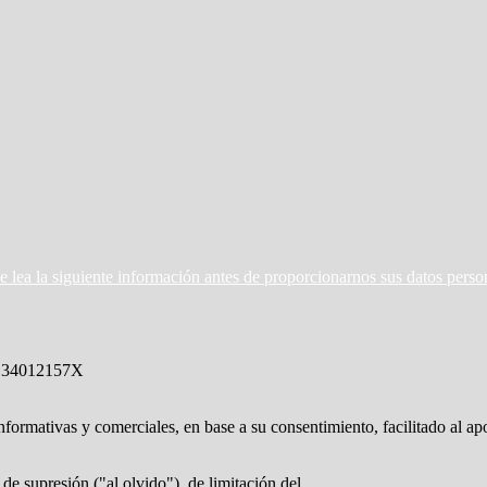
ea la siguiente información antes de proporcionarnos sus datos perso
 34012157X
nformativas y comerciales, en base a su consentimiento, facilitado al ap
de supresión ("al olvido"), de limitación del