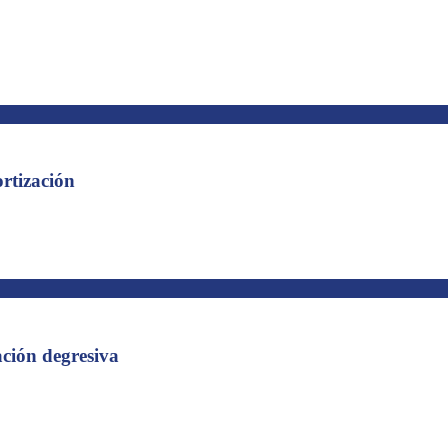
s de sus trabajadores.
rtización
ntes, ya que permite demorar el pago del Impuesto sobre Sociedades. Ca
ación degresiva
que cuál de los dos sistemas previstos por la ley (el de porcentaje cons