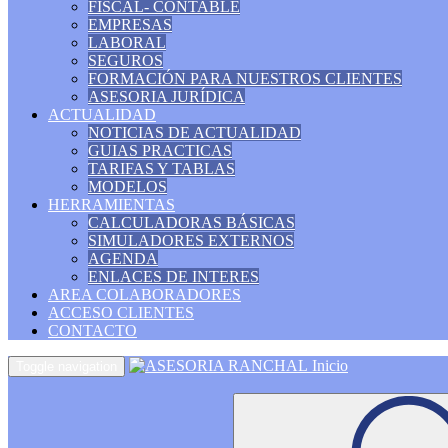
FISCAL- CONTABLE
EMPRESAS
LABORAL
SEGUROS
FORMACIÓN PARA NUESTROS CLIENTES
ASESORIA JURÍDICA
ACTUALIDAD
NOTICIAS DE ACTUALIDAD
GUIAS PRACTICAS
TARIFAS Y TABLAS
MODELOS
HERRAMIENTAS
CALCULADORAS BÁSICAS
SIMULADORES EXTERNOS
AGENDA
ENLACES DE INTERES
AREA COLABORADORES
ACCESO CLIENTES
CONTACTO
Inicio
Toggle navigation